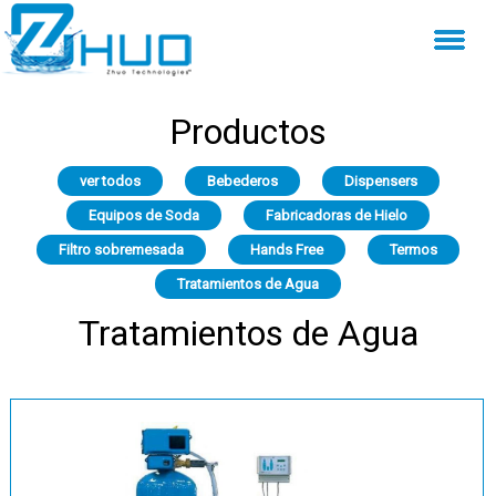
Productos
ver todos
Bebederos
Dispensers
Equipos de Soda
Fabricadoras de Hielo
Filtro sobremesada
Hands Free
Termos
Tratamientos de Agua
Tratamientos de Agua