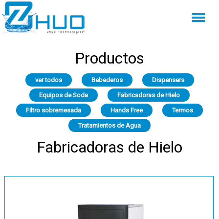
Productos
ver todos
Bebederos
Dispensers
Equipos de Soda
Fabricadoras de Hielo
Filtro sobremesada
Hands Free
Termos
Tratamientos de Agua
Fabricadoras de Hielo