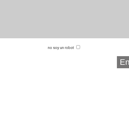
no soy un robot
Donde Estamos