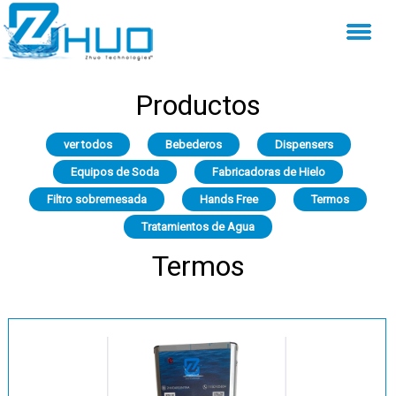
Productos
ver todos
Bebederos
Dispensers
Equipos de Soda
Fabricadoras de Hielo
Filtro sobremesada
Hands Free
Termos
Tratamientos de Agua
Termos